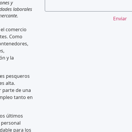
ones y
idades laborales
mercante.
Enviar
 el comercio
ntes. Como
ontenedores,
s,
ón y la
ses pesqueros
s alta.
r parte de una
empleo tanto en
los últimos
 personal
dable para los