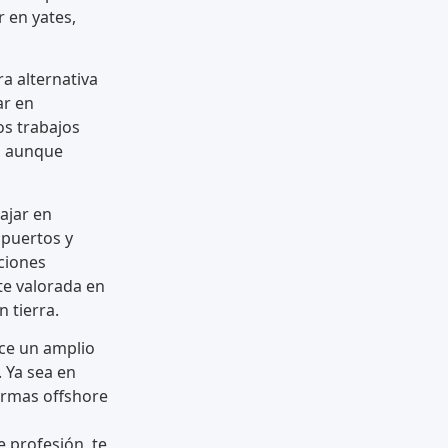
r en yates,
a alternativa
ar en
os trabajos
s, aunque
ajar en
puertos y
ciones
te valorada en
 tierra.
ece un amplio
 Ya sea en
formas offshore
 profesión, te